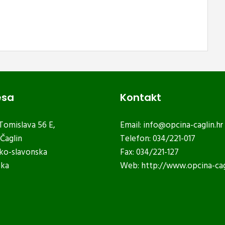
esa
Kontakt
 Tomislava 56 E,
Email:
info@opcina-caglin.hr
Čaglin
Telefon: 034/221-017
ko-slavonska
Fax: 034/221-127
ska
Web:
http://www.opcina-cag