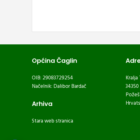
Općina Čaglin
Adr
OIB: 29083729254
Kralja
Načelnik: Dalibor Bardač
34350 
Požeš
Hrvat
Arhiva
Stara web stranica