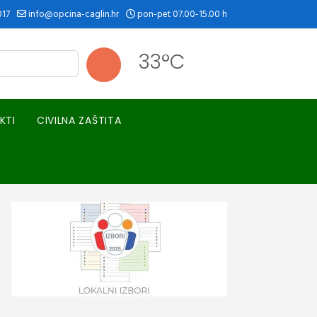
017
info@opcina-caglin.hr
pon-pet 07.00-15.00 h
33°C
KTI
CIVILNA ZAŠTITA