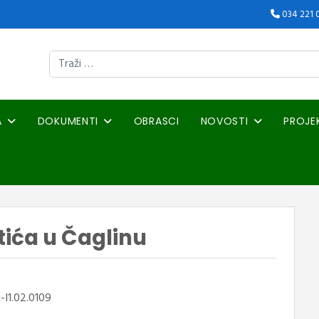
034 221 
Traži
A
DOKUMENTI
OBRASCI
NOVOSTI
PROJE
tića u Čaglinu
-I1.02.0109