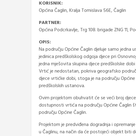
KORISNIK:
Općina Čaglin, Kralja Tomislava 56E, Čaglin
PARTNER:
Općina Podcrkavlje, Trg 108. brigade ZNG 11, Po
OPIS:
Na području Općine Čaglin djeluje samo jedna 
jedinica predškolskog odgoja djece pri Osnovnoj 
jedna mješovita skupina djece predškolske dobi
Vrtić je nedostatan, pokriva geografsko područ
djece vrtićke dobi, stoga je na području Općin
predškolskih ustanova.
Ovim projektom obuhvatit će se veći broj dje
dostupnosti vrtića na području Općine Čaglin š
području Općine Čaglin.
Projektom je predviđena dogradnja i opremanje 
u Čaglinu, na način da će postojeći objekt biti 