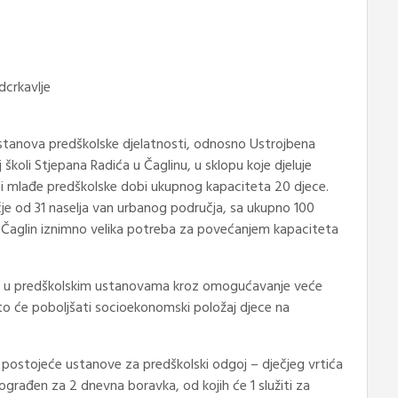
dcrkavlje
ustanova predškolske djelatnosti, odnosno Ustrojbena
školi Stjepana Radića u Čaglinu, u sklopu koje djeluje
 i mlađe predškolske dobi ukupnog kapaciteta 20 djece.
je od 31 naselja van urbanog područja, sa ukupno 100
e Čaglin iznimno velika potreba za povećanjem kapaciteta
ce u predškolskim ustanovama kroz omogućavanje veće
to će poboljšati socioekonomski položaj djece na
postojeće ustanove za predškolski odgoj – dječjeg vrtića
dograđen za 2 dnevna boravka, od kojih će 1 služiti za