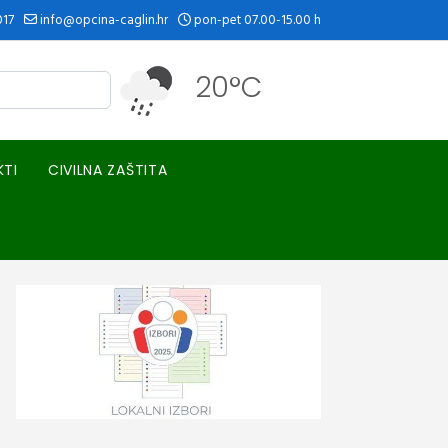
017
info@opcina-caglin.hr
pon-pet 07.00-15.00 h
20°C
KTI
CIVILNA ZAŠTITA