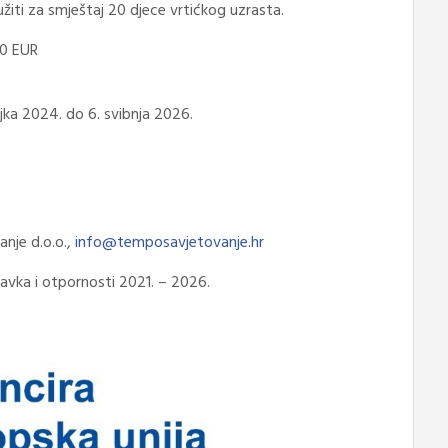
lužiti za smještaj 20 djece vrtićkog uzrasta.
0 EUR
jka 2024. do 6. svibnja 2026.
nje d.o.o.,
info@temposavjetovanje.hr
ravka i otpornosti 2021. – 2026.