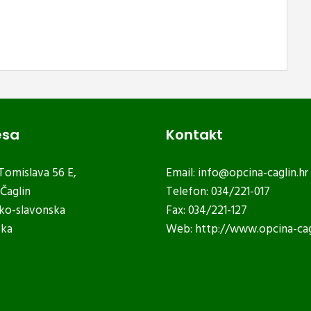
esa
Kontakt
 Tomislava 56 E,
Email:
info@opcina-caglin.hr
Čaglin
Telefon: 034/221-017
ko-slavonska
Fax: 034/221-127
ska
Web:
http://www.opcina-cag