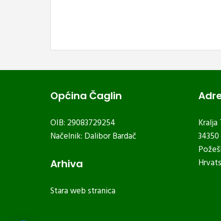
Općina Čaglin
Adr
OIB: 29083729254
Kralja
Načelnik: Dalibor Bardač
34350 
Požeš
Hrvat
Arhiva
Stara web stranica