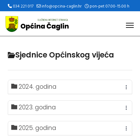
034 221 017
info@opcina-caglin.hr
pon-pet 07.00-15.00 h
Sjednice Općinskog vijeća
2024. godina
2023. godina
2025. godina