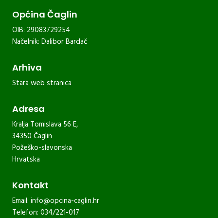
Općina Čaglin
OIB: 29083729254
Načelnik: Dalibor Bardač
Arhiva
Stara web stranica
Adresa
Kralja Tomislava 56 E,
34350 Čaglin
Požeško-slavonska
Hrvatska
Kontakt
Email:
info@opcina-caglin.hr
Telefon: 034/221-017