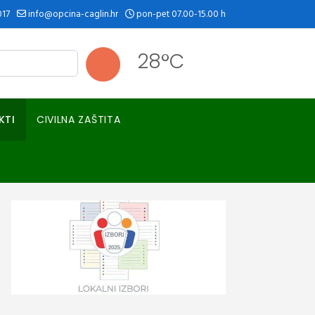
017
info@opcina-caglin.hr
pon-pet 07.00-15.00 h
28°C
KTI
CIVILNA ZAŠTITA