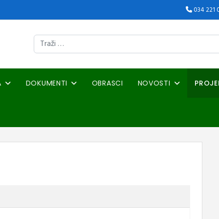
034 221 
Traži
A
DOKUMENTI
OBRASCI
NOVOSTI
PROJE