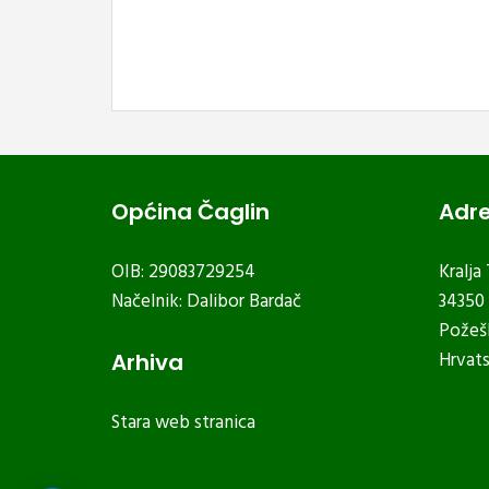
Općina Čaglin
Adr
OIB: 29083729254
Kralja
Načelnik: Dalibor Bardač
34350 
Požeš
Hrvat
Arhiva
Stara web stranica