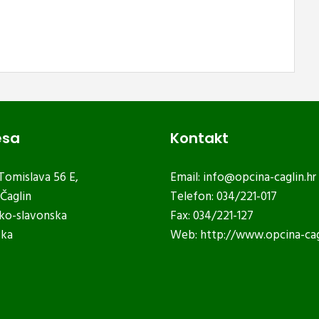
esa
Kontakt
 Tomislava 56 E,
Email:
info@opcina-caglin.hr
Čaglin
Telefon: 034/221-017
ko-slavonska
Fax: 034/221-127
ska
Web:
http://www.opcina-cag