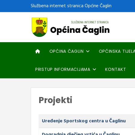
Službena internet stranica Općine Čaglin
OPĆINA ČAGLIN
OPĆINSKA TIJEL
PRISTUP INFORMACIJAMA
KONTAKT
Projekti
Članci
Naziv
Uređenje Sportskog centra u Čaglinu
Dogradnja dječjeg vrtića u Čaglinu