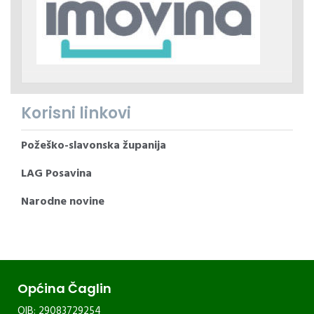
Korisni linkovi
Požeško-slavonska županija
LAG Posavina
Narodne novine
Općina Čaglin
OIB: 29083729254