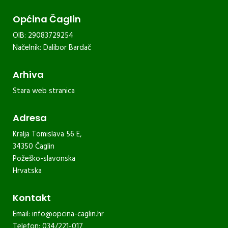
Općina Čaglin
OIB: 29083729254
Načelnik: Dalibor Bardač
Arhiva
Stara web stranica
Adresa
Kralja Tomislava 56 E,
34350 Čaglin
Požeško-slavonska
Hrvatska
Kontakt
Email:
info@opcina-caglin.hr
Telefon: 034/221-017