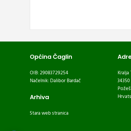
Općina Čaglin
Adr
OIB: 29083729254
Kralja
Načelnik: Dalibor Bardač
34350 
Požeš
Hrvat
Arhiva
Stara web stranica