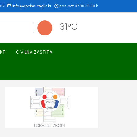
017
info@opcina-caglin.hr
pon-pet 07.00-15.00 h
31°C
KTI
CIVILNA ZAŠTITA