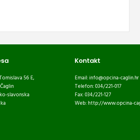
esa
Kontakt
 Tomislava 56 E,
Email:
info@opcina-caglin.hr
Čaglin
Telefon: 034/221-017
ko-slavonska
Fax: 034/221-127
ska
Web:
http://www.opcina-cag