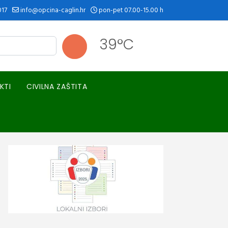
017
info@opcina-caglin.hr
pon-pet 07.00-15.00 h
39°C
KTI
CIVILNA ZAŠTITA