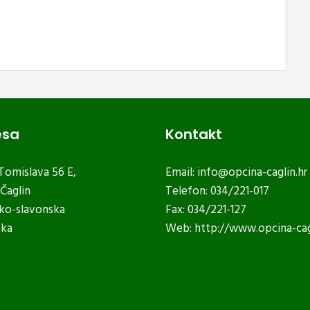
esa
Kontakt
 Tomislava 56 E,
Email:
info@opcina-caglin.hr
Čaglin
Telefon: 034/221-017
ko-slavonska
Fax: 034/221-127
ska
Web:
http://www.opcina-cag