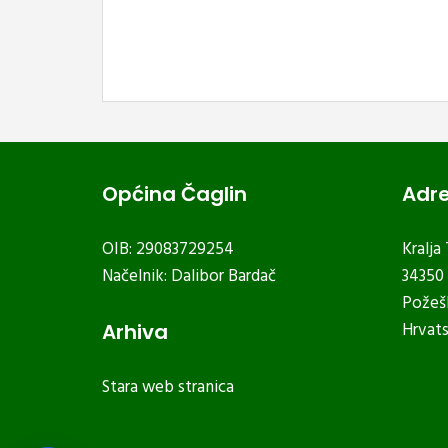
Općina Čaglin
Adr
OIB: 29083729254
Kralja
Načelnik: Dalibor Bardač
34350 
Požeš
Hrvat
Arhiva
Stara web stranica