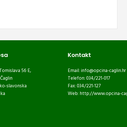
esa
Kontakt
 Tomislava 56 E,
Email:
info@opcina-caglin.hr
Čaglin
Telefon: 034/221-017
ko-slavonska
Fax: 034/221-127
ska
Web:
http://www.opcina-cag