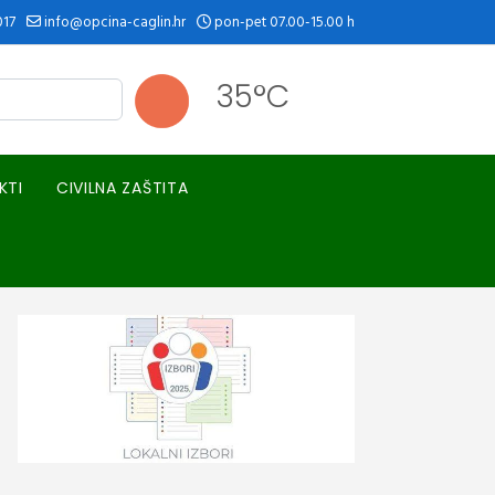
017
info@opcina-caglin.hr
pon-pet 07.00-15.00 h
35°C
KTI
CIVILNA ZAŠTITA