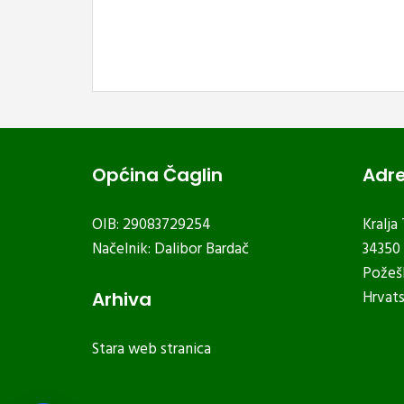
Općina Čaglin
Adr
OIB: 29083729254
Kralja
Načelnik: Dalibor Bardač
34350 
Požeš
Hrvat
Arhiva
Stara web stranica