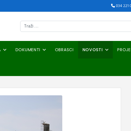
034 221 
Traži
A
DOKUMENTI
OBRASCI
NOVOSTI
PROJE