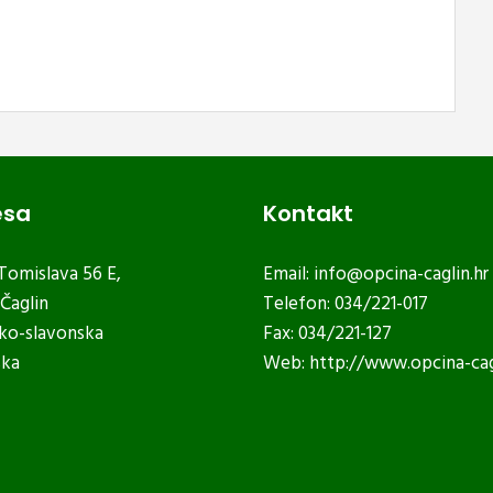
esa
Kontakt
 Tomislava 56 E,
Email:
info@opcina-caglin.hr
Čaglin
Telefon: 034/221-017
ko-slavonska
Fax: 034/221-127
ska
Web:
http://www.opcina-cag