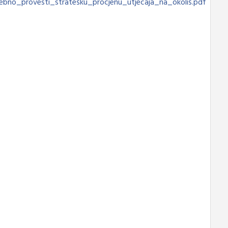
bno_provesti_stratešku_procjenu_utjecaja_na_okoliš.pdf