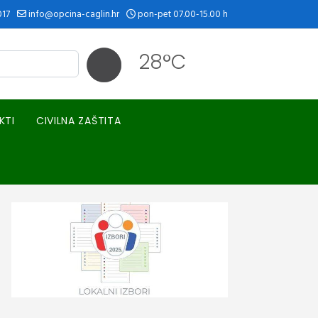
017
info@opcina-caglin.hr
pon-pet 07.00-15.00 h
28°C
KTI
CIVILNA ZAŠTITA