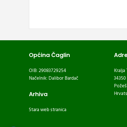
Općina Čaglin
Adr
OIB: 29083729254
Kralja
Načelnik: Dalibor Bardač
34350 
Požeš
Hrvat
Arhiva
Stara web stranica