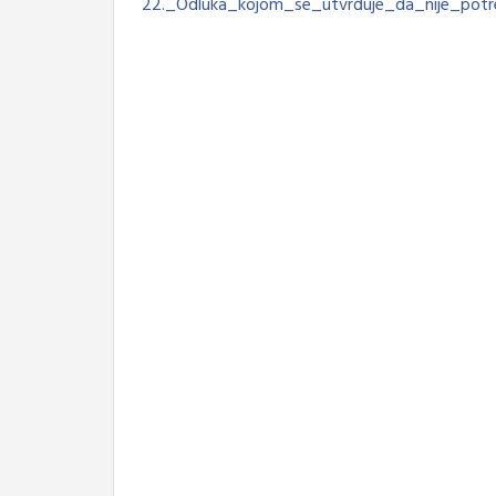
22._Odluka_kojom_se_utvrđuje_da_nije_potre