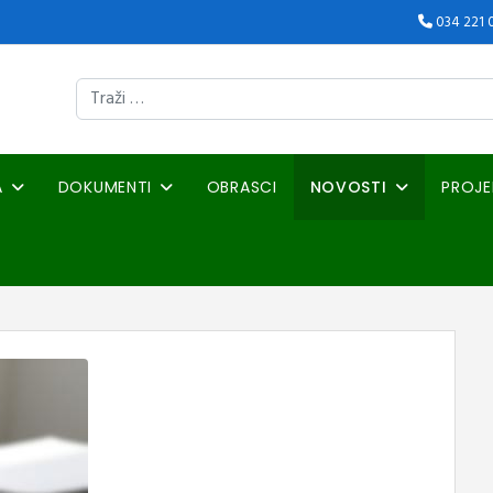
034 221 
Traži
A
DOKUMENTI
OBRASCI
NOVOSTI
PROJE