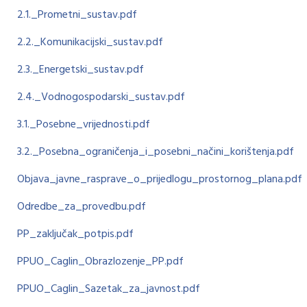
2.1._Prometni_sustav.pdf
2.2._Komunikacijski_sustav.pdf
2.3._Energetski_sustav.pdf
2.4._Vodnogospodarski_sustav.pdf
3.1._Posebne_vrijednosti.pdf
3.2._Posebna_ograničenja_i_posebni_načini_korištenja.pdf
Objava_javne_rasprave_o_prijedlogu_prostornog_plana.pdf
Odredbe_za_provedbu.pdf
PP_zaključak_potpis.pdf
PPUO_Caglin_Obrazlozenje_PP.pdf
PPUO_Caglin_Sazetak_za_javnost.pdf