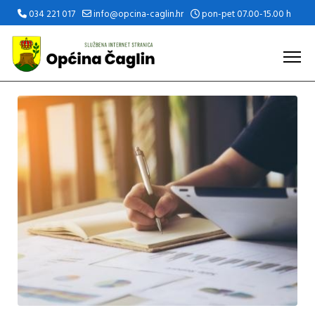
034 221 017
info@opcina-caglin.hr
pon-pet 07.00-15.00 h