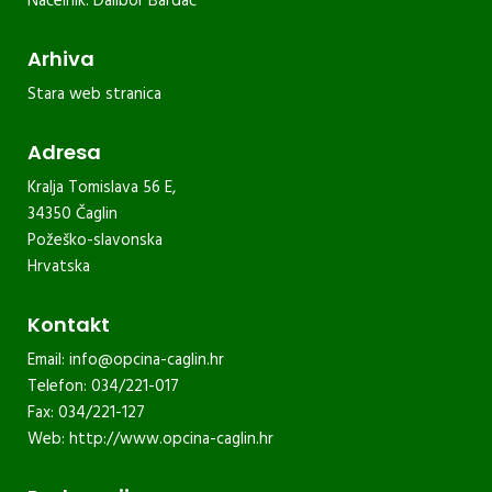
Načelnik: Dalibor Bardač
Arhiva
Stara web stranica
Adresa
Kralja Tomislava 56 E,
34350 Čaglin
Požeško-slavonska
Hrvatska
Kontakt
Email:
info@opcina-caglin.hr
Telefon: 034/221-017
Fax: 034/221-127
Web:
http://www.opcina-caglin.hr