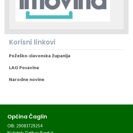
Korisni linkovi
Požeško-slavonska županija
LAG Posavina
Narodne novine
Općina Čaglin
OIB: 29083729254