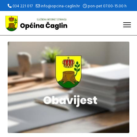
034 221 017
info@opcina-caglin.hr
pon-pet 07.00-15.00 h