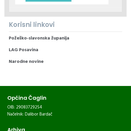
Korisni linkovi
Požeško-slavonska županija
LAG Posavina
Narodne novine
Općina Čaglin
OIB: 29083729254
Načelnik: Dalibor Bardač
Arhiva