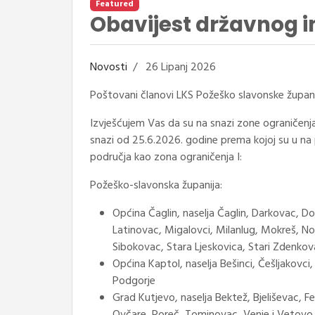
Featured
Obavijest državnog 
Novosti
26 Lipanj 2026
Poštovani članovi LKS Požeško slavonske župani
Izvješćujem Vas da su na snazi zone ograničenja
snazi od 25.6.2026. godine prema kojoj su u na
područja kao zona ograničenja I:
Požeško-slavonska županija:
Općina Čaglin, naselja Čaglin, Darkovac, D
Latinovac, Migalovci, Milanlug, Mokreš, N
Sibokovac, Stara Ljeskovica, Stari Zdenkov
Općina Kaptol, naselja Bešinci, Češljakovci
Podgorje
Grad Kutjevo, naselja Bektež, Bjeliševac, F