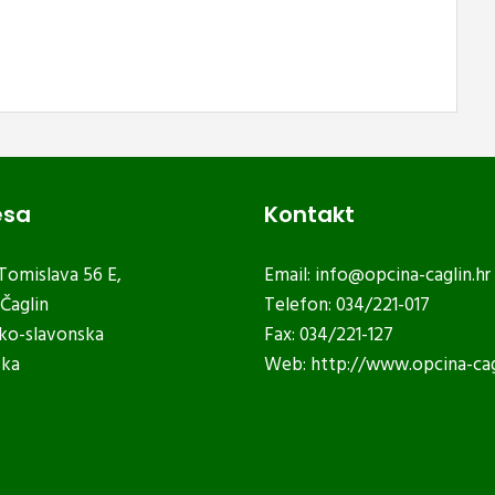
esa
Kontakt
 Tomislava 56 E,
Email:
info@opcina-caglin.hr
Čaglin
Telefon: 034/221-017
ko-slavonska
Fax: 034/221-127
ska
Web:
http://www.opcina-cag