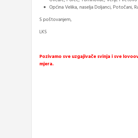
Ovčare, Poreč, Tominovac, Venje i Vetovo
Općina Velika, naselja Doljanci, Potočani, 
S poštovanjem,
LKS
Pozivamo sve uzgajivače svinja i sve lovoo
mjera.