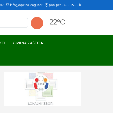
017
info@opcina-caglin.hr
pon-pet 07.00-15.00 h
22°C
KTI
CIVILNA ZAŠTITA