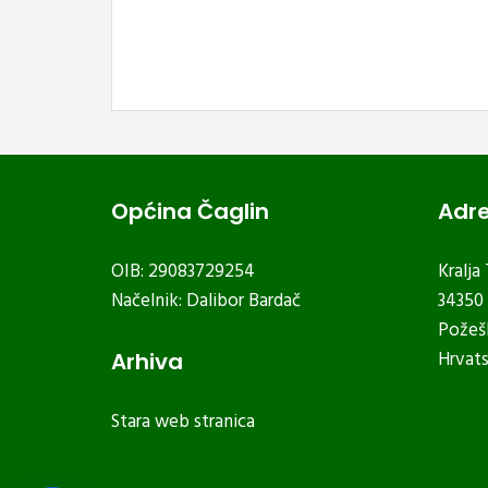
Općina Čaglin
Adr
OIB: 29083729254
Kralja
Načelnik: Dalibor Bardač
34350 
Požeš
Hrvat
Arhiva
Stara web stranica