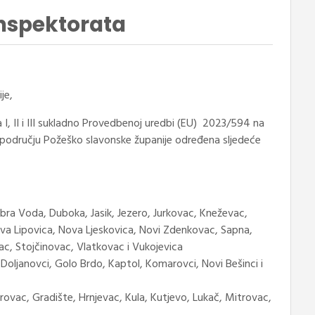
inspektorata
je,
 I, II i III sukladno Provedbenoj uredbi (EU) 2023/594 na
 području Požeško slavonske županije određena sljedeće
obra Voda, Duboka, Jasik, Jezero, Jurkovac, Kneževac,
ova Lipovica, Nova Ljeskovica, Novi Zdenkovac, Sapna,
ac, Stojčinovac, Vlatkovac i Vukojevica
, Doljanovci, Golo Brdo, Kaptol, Komarovci, Novi Bešinci i
erovac, Gradište, Hrnjevac, Kula, Kutjevo, Lukač, Mitrovac,