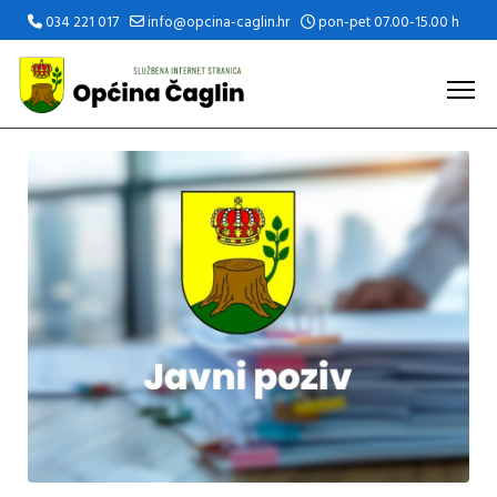
034 221 017
info@opcina-caglin.hr
pon-pet 07.00-15.00 h