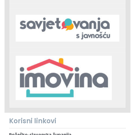
Korisni linkovi
Požeško-slavonska županija