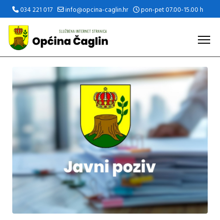
034 221 017
info@opcina-caglin.hr
pon-pet 07.00-15.00 h