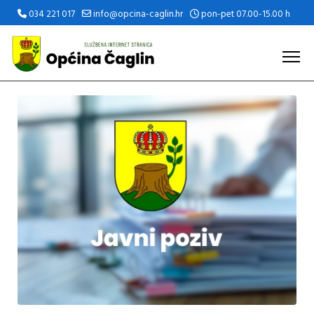
034 221 017
info@opcina-caglin.hr
pon-pet 07.00-15.00 h