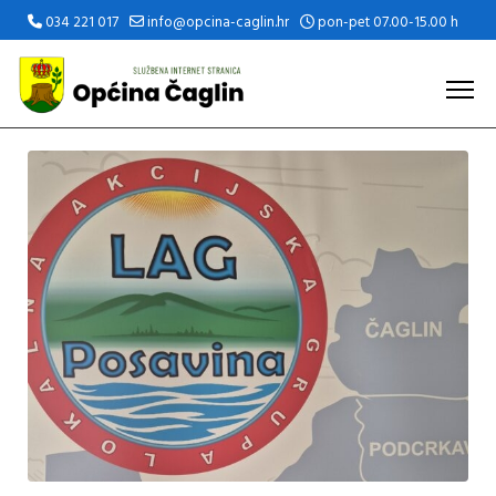
034 221 017
info@opcina-caglin.hr
pon-pet 07.00-15.00 h