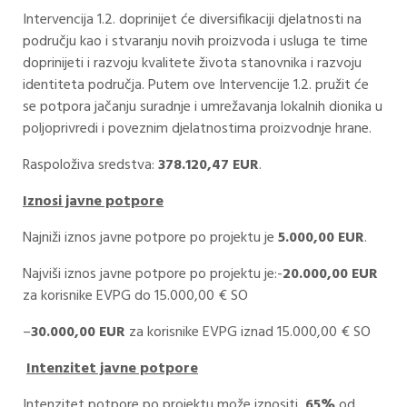
Intervencija 1.2. doprinijet će diversifikaciji djelatnosti na
području kao i stvaranju novih proizvoda i usluga te time
doprinijeti i razvoju kvalitete života stanovnika i razvoju
identiteta područja. Putem ove Intervencije 1.2. pružit će
se potpora jačanju suradnje i umrežavanja lokalnih dionika u
poljoprivredi i poveznim djelatnostima proizvodnje hrane.
Raspoloživa sredstva:
378.120,47 EUR
.
Iznosi javne potpore
Najniži iznos javne potpore po projektu je
5.000,00 EUR
.
Najviši iznos javne potpore po projektu je:-
20.000,00 EUR
za korisnike EVPG do 15.000,00 € SO
–
30.000,00 EUR
za korisnike EVPG iznad 15.000,00 € SO
Intenzitet javne potpore
Intenzitet potpore po projektu može iznositi
65%
od