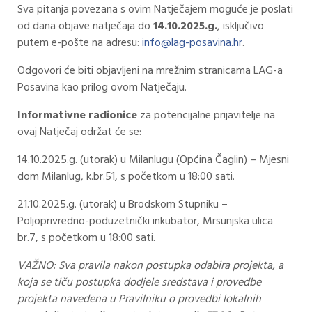
Sva pitanja povezana s ovim Natječajem moguće je poslati
od dana objave natječaja do
14.10.2025.g.
, isključivo
putem e-pošte na adresu:
info@lag-posavina.hr
.
Odgovori će biti objavljeni na mrežnim stranicama LAG-a
Posavina kao prilog ovom Natječaju.
Informativne radionice
za potencijalne prijavitelje na
ovaj Natječaj održat će se:
14.10.2025.g. (utorak) u Milanlugu (Općina Čaglin) – Mjesni
dom Milanlug, k.br.51, s početkom u 18:00 sati.
21.10.2025.g. (utorak) u Brodskom Stupniku –
Poljoprivredno-poduzetnički inkubator, Mrsunjska ulica
br.7, s početkom u 18:00 sati.
VAŽNO: Sva pravila nakon postupka odabira projekta, a
koja se tiču postupka dodjele sredstava i provedbe
projekta navedena u Pravilniku o provedbi lokalnih