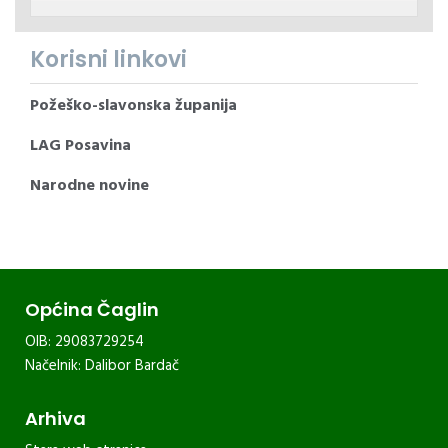
Korisni linkovi
Požeško-slavonska županija
LAG Posavina
Narodne novine
Općina Čaglin
OIB: 29083729254
Načelnik: Dalibor Bardač
Arhiva