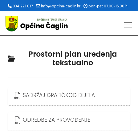
034 221 017
info@opcina-caglin.hr
pon-pet 07.00-15.00 h
Prostorni plan uređenja
tekstualno
SADRŽAJ GRAFIČKOG DIJELA
ODREDBE ZA PROVOĐENJE