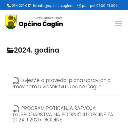
034 221 017
info@opcina-caglin.hr
pon-pet 07.00-15.00 h
2024. godina
Izvješće o provedbi plana upravljanja
imovinom u vlasništvu Općine Čaglin
PROGRAM POTICANJA RAZVOJA
GOSPODARSTVA NA PODRUČJU OPĆINE ZA
2024. I 2025. GODINE