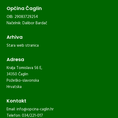
Općina Čaglin
OIB: 29083729254
Načelnik: Dalibor Bardač
Arhiva
Stara web stranica
Adresa
Kralja Tomislava 56 E,
34350 Čaglin
Požeško-slavonska
Hrvatska
Kontakt
Email:
info@opcina-caglin.hr
Telefon: 034/221-017