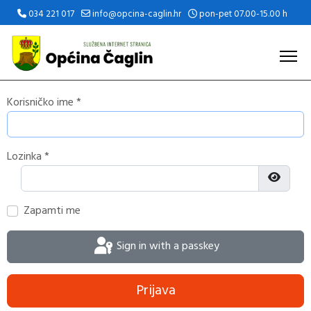
034 221 017
info@opcina-caglin.hr
pon-pet 07.00-15.00 h
Korisničko ime
*
Lozinka
*
Prikaži 
Zapamti me
Sign in with a passkey
Prijava